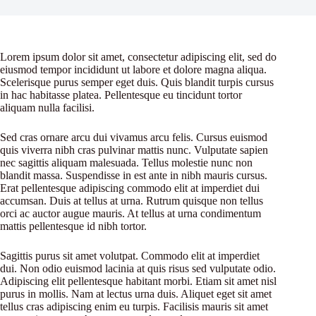
Lorem ipsum dolor sit amet, consectetur adipiscing elit, sed do
eiusmod tempor incididunt ut labore et dolore magna aliqua.
Scelerisque purus semper eget duis. Quis blandit turpis cursus
in hac habitasse platea. Pellentesque eu tincidunt tortor
aliquam nulla facilisi.
Sed cras ornare arcu dui vivamus arcu felis. Cursus euismod
quis viverra nibh cras pulvinar mattis nunc. Vulputate sapien
nec sagittis aliquam malesuada. Tellus molestie nunc non
blandit massa. Suspendisse in est ante in nibh mauris cursus.
Erat pellentesque adipiscing commodo elit at imperdiet dui
accumsan. Duis at tellus at urna. Rutrum quisque non tellus
orci ac auctor augue mauris. At tellus at urna condimentum
mattis pellentesque id nibh tortor.
Sagittis purus sit amet volutpat. Commodo elit at imperdiet
dui. Non odio euismod lacinia at quis risus sed vulputate odio.
Adipiscing elit pellentesque habitant morbi. Etiam sit amet nisl
purus in mollis. Nam at lectus urna duis. Aliquet eget sit amet
tellus cras adipiscing enim eu turpis. Facilisis mauris sit amet