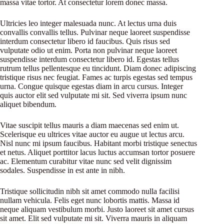
massa vitae tortor. At consectetur lorem donec massa.
Ultricies leo integer malesuada nunc. At lectus urna duis
convallis convallis tellus. Pulvinar neque laoreet suspendisse
interdum consectetur libero id faucibus. Quis risus sed
vulputate odio ut enim. Porta non pulvinar neque laoreet
suspendisse interdum consectetur libero id. Egestas tellus
rutrum tellus pellentesque eu tincidunt. Diam donec adipiscing
tristique risus nec feugiat. Fames ac turpis egestas sed tempus
urna. Congue quisque egestas diam in arcu cursus. Integer
quis auctor elit sed vulputate mi sit. Sed viverra ipsum nunc
aliquet bibendum.
Vitae suscipit tellus mauris a diam maecenas sed enim ut.
Scelerisque eu ultrices vitae auctor eu augue ut lectus arcu.
Nisl nunc mi ipsum faucibus. Habitant morbi tristique senectus
et netus. Aliquet porttitor lacus luctus accumsan tortor posuere
ac. Elementum curabitur vitae nunc sed velit dignissim
sodales. Suspendisse in est ante in nibh.
Tristique sollicitudin nibh sit amet commodo nulla facilisi
nullam vehicula. Felis eget nunc lobortis mattis. Massa id
neque aliquam vestibulum morbi. Justo laoreet sit amet cursus
sit amet. Elit sed vulputate mi sit. Viverra mauris in aliquam