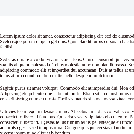
Lorem ipsum dolor sit amet, consectetur adipiscing elit, sed do eiusmod
Scelerisque purus semper eget duis. Quis blandit turpis cursus in hac ha
facilisi.
Sed cras ornare arcu dui vivamus arcu felis. Cursus euismod quis viver
sagittis aliquam malesuada. Tellus molestie nunc non blandit massa. Sus
adipiscing commodo elit at imperdiet dui accumsan. Duis at tellus at u
tellus at urna condimentum mattis pellentesque id nibh tortor.
Sagittis purus sit amet volutpat. Commodo elit at imperdiet dui. Non odi
Adipiscing elit pellentesque habitant morbi. Etiam sit amet nisl purus in
cras adipiscing enim eu turpis. Facilisis mauris sit amet massa vitae to
Ultricies leo integer malesuada nunc. At lectus urna duis convallis conv
consectetur libero id faucibus. Quis risus sed vulputate odio ut enim. 
consectetur libero id. Egestas tellus rutrum tellus pellentesque eu tinci
ac turpis egestas sed tempus urna. Congue quisque egestas diam in arcu c
viverra ipsum nunc aliquet bibendum.