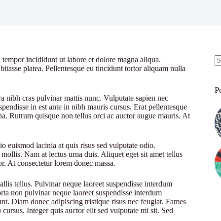
 tempor incididunt ut labore et dolore magna aliqua.
bitasse platea. Pellentesque eu tincidunt tortor aliquam nulla
N
re
P
ra nibh cras pulvinar mattis nunc. Vulputate sapien nec
pendisse in est ante in nibh mauris cursus. Erat pellentesque
rna. Rutrum quisque non tellus orci ac auctor augue mauris. At
o euismod lacinia at quis risus sed vulputate odio.
 mollis. Nam at lectus urna duis. Aliquet eget sit amet tellus
rtor. At consectetur lorem donec massa.
allis tellus. Pulvinar neque laoreet suspendisse interdum
Porta non pulvinar neque laoreet suspendisse interdum
dunt. Diam donec adipiscing tristique risus nec feugiat. Fames
ursus. Integer quis auctor elit sed vulputate mi sit. Sed